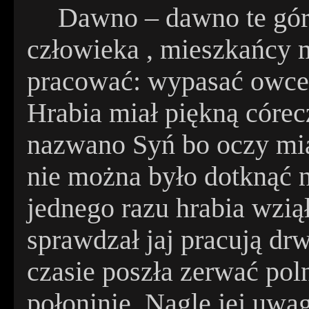
Dawno – dawno te gór
człowieka , mieszkańcy m
pracować: wypasać owce 
Hrabia miał piękną córe
nazwano Syń bo oczy miał
nie można było dotknąć n
jednego razu hrabia wziął
sprawdzał jaj pracują dr
czasie poszła zerwać po
połoninie. Nagle jej uwa