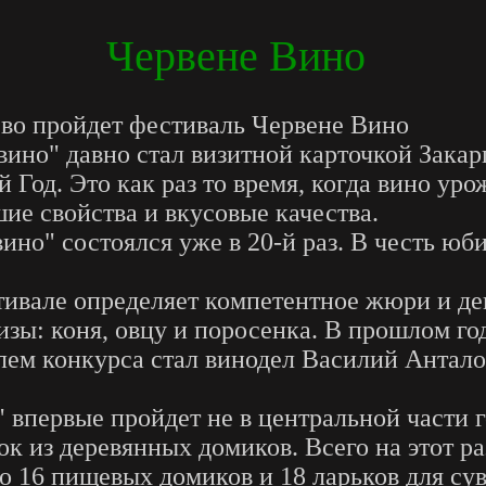
Червене Вино
ево пройдет фестиваль Червене Вино
но" давно стал визитной карточкой Закарп
Год. Это как раз то время, когда вино уро
ие свойства и вкусовые качества.
но" состоялся уже в 20-й раз. В честь юби
тивале определяет компетентное жюри и де
ы: коня, овцу и поросенка. В прошлом го
лем конкурса стал винодел Василий Антал
 впервые пройдет не в центральной части го
к из деревянных домиков. Всего на этот ра
о 16 пищевых домиков и 18 ларьков для с