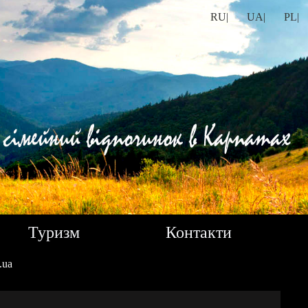
RU|
UA|
PL|
Туризм
Контакти
.ua