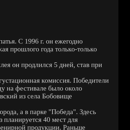
атья. С 1996 г. он ежегодно
жая прошлого года только-только
лея он продлился 5 дней, став при
густационная комиссия. Победители
ду на фестивале было около
овский из села Бобовище
рода, а в парке "Победа". Здесь
з планируется 40 мест для
увенирной продукции. Раньше