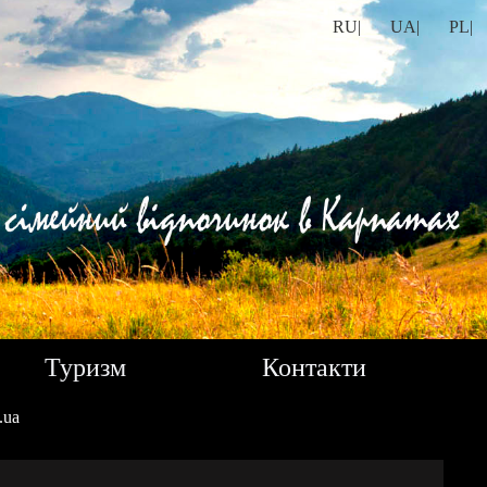
RU|
UA|
PL|
Туризм
Контакти
.ua