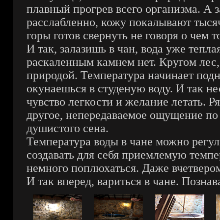
плавный прогрев всего организма. А за
расслабленно, кожу покалывают тысяч
горы готов свернуть не говоря о чем т
И так, залазишь в чан, вода уже теп
раскаленным камнем нет. Кругом лес,
природой. Температура начинает подни
окунаешься в студеную воду. И так не
чувство легкости и желание летать. 
другое, непередаваемое ощущение по 
душистого сена.
Температура воды в чане можно регул
создавать для себя приемлемую темпе
немного поплюхаться. Даже вчетвером
И так вперед, вариться в чане. Познав