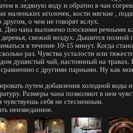
тем в ледяную воду и обратно в чан согрева
и маленьких иголочек, кости мягкие , пода
о другом, о чем не говорят вслух.
лая. Дно чана выложено плоскими речными к
 деревья, свежий воздух. Дышится полной 
маться в течение 10-15 минут. Когда стано
сколько раз. Чувства усталости или тяжест
Рядом душистый чай, настоянный на травах.
сравнению с другими парными. Ну как можн
ировать путем добавления холодной воды и
ратуру. Размеры чана позволяют в нем чувс
 чувствуешь себя не стесненным.
ать неизведанное.