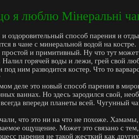
що я люблю Мінеральні ча
й и оздоровительный способ парения и отды
тся в чане с минеральной водой на костре.
б простой и примитивный. Ну что тут может
. Налил горячей воды и лежи, грей свой лю
 под ним разводится костер. Что то варварс
?
амом деле это новый способ парения в миро
янных ваннах. Но здесь зародился свой, не
сегда впереди планеты всей. Чугунный чан
чали, что это ни на что не похоже. Хамамы,
аваемое ощущение. Может это связано с тем
роцесс парения не такой жесткий как други