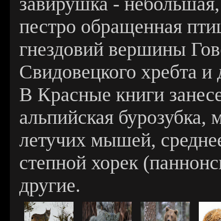
завирушка - небольшая,
пестро обращенная птиц
гнездовий вершины Гов
Свидовецкого хребта и 
В Красные книги занес
альпийская бурозубка, 
летучих мышей, среднее
степной хорек (паннонс
другие.