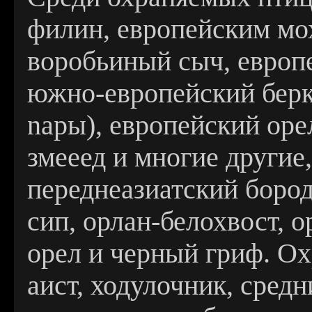
филин, европейским мо
воробьиный сыч, европ
южно-европейский берку
nары), европейский ope
змееед и многие другие
переднеазиатский бород
сип, орлан-белохвост, 
opeл и черный гриф. О
аист, ходулочник, сред