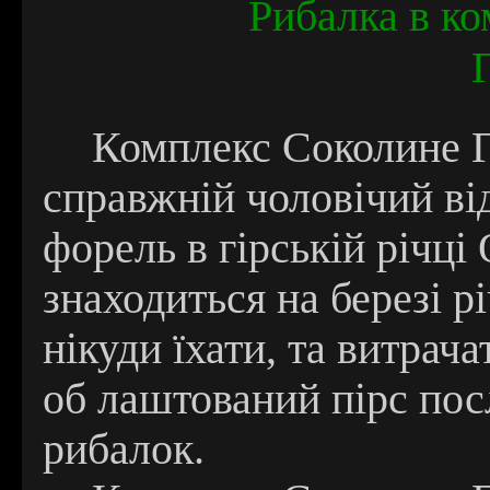
Рибалка в к
Комплекс Соколине Г
справжній чоловічий в
форель в гірській річці 
знаходиться на березі р
нікуди їхати, та витрач
об лаштований пірс пос
рибалок.